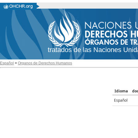
tratados de las Naciones Unid
Español
>
Organos de Derechos Humanos
Idioma
do
Español