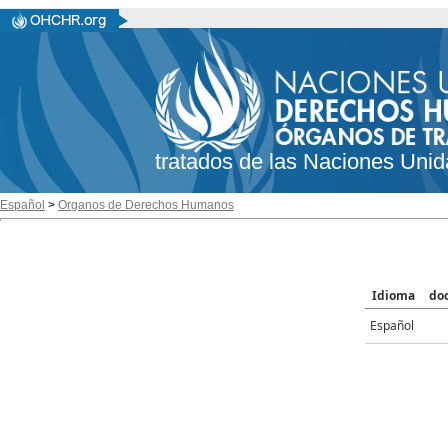
tratados de las Naciones Unid
Español
>
Organos de Derechos Humanos
Idioma
do
Español