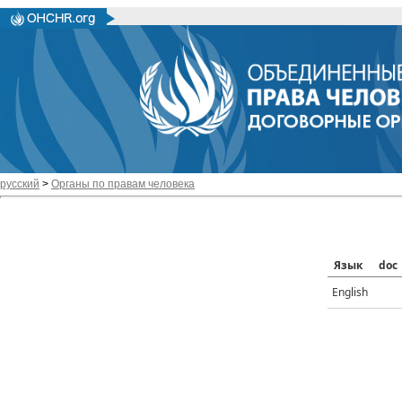
русский
>
Органы по правам человека
Язык
doc
English