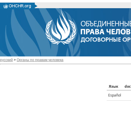
русский
>
Органы по правам человека
Язык
doc
Español