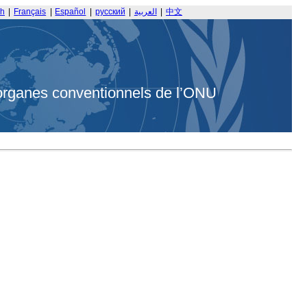
sh
|
Français
|
Español
|
русский
|
العربية
|
中文
organes conventionnels de l’ONU