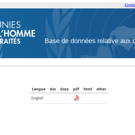
Engli
Base de données relative aux 
Langue
doc
docx
pdf
html
other
English