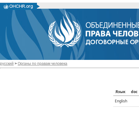
русский
>
Органы по правам человека
Язык
doc
English