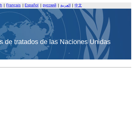
sh
|
Français
|
Español
|
русский
|
العربية
|
中文
s de tratados de las Naciones Unidas