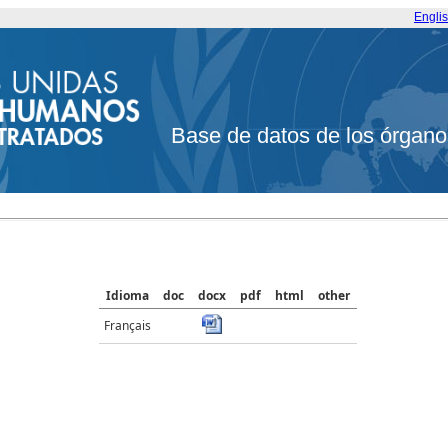
Engli
Base de datos de los órgano
Idioma
doc
docx
pdf
html
other
Français