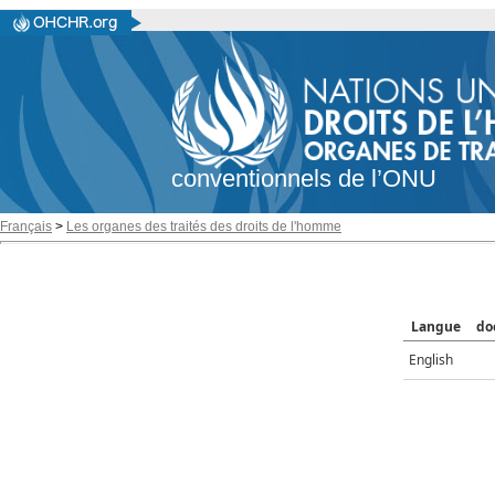
conventionnels de l’ONU
Français
>
Les organes des traités des droits de l'homme
Langue
do
English