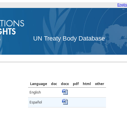
Engli
UN Treaty Body Database
Language
doc
docx
pdf
html
other
English
Español