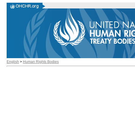
English
>
Human Rights Bodies