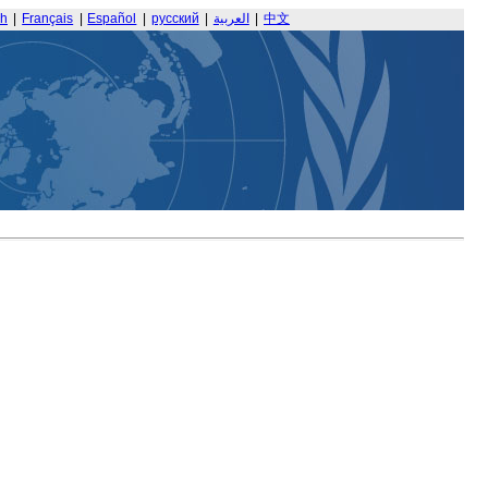
sh
|
Français
|
Español
|
русский
|
العربية
|
中文