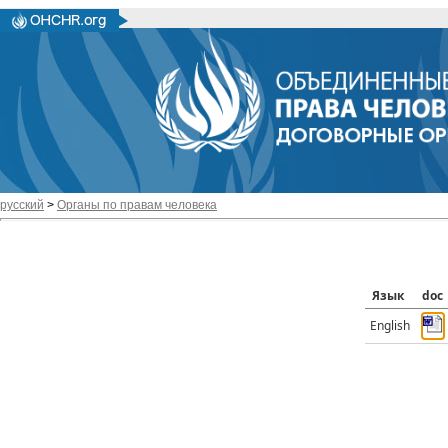
русский
>
Органы по правам человека
Язык
doc
English