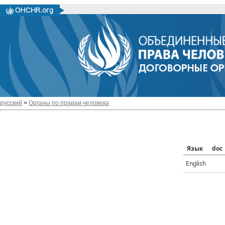
русский
>
Органы по правам человека
Язык
doc
English