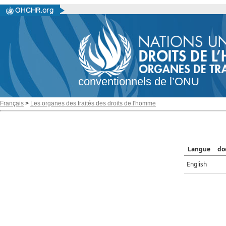
conventionnels de l’ONU
Français
>
Les organes des traités des droits de l'homme
Langue
do
English