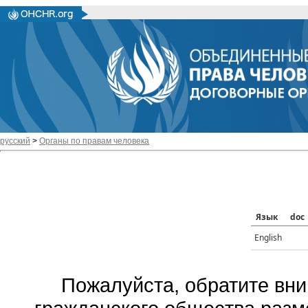
русский
>
Органы по правам человека
Язык
doc
English
Пожалуйста, обратите вни