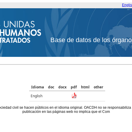
Engli
Base de datos de los órgano
Idioma
doc
docx
pdf
html
other
English
ociedad civil se hacen públicos en el idioma original. OACDH no se responsabiliza
publicación en las páginas web no implica que el Com