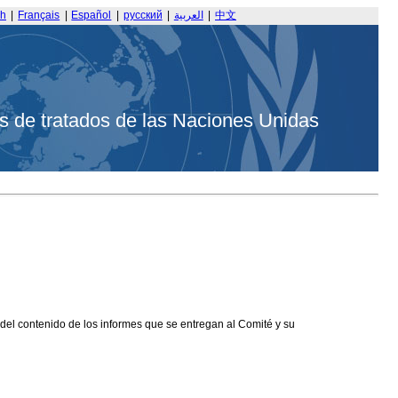
sh
|
Français
|
Español
|
русский
|
العربية
|
中文
s de tratados de las Naciones Unidas
 del contenido de los informes que se entregan al Comité y su