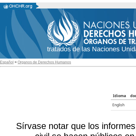
tratados de las Naciones Unid
Español
>
Organos de Derechos Humanos
Idioma
do
English
Sírvase notar que los informes