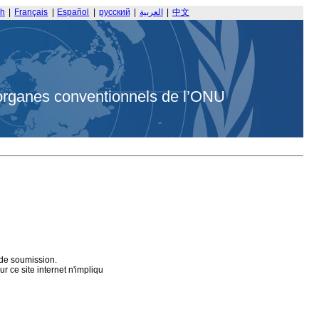
sh
|
Français
|
Español
|
русский
|
العربية
|
中文
organes conventionnels de l’ONU
 de soumission.
 ce site internet n'impliqu