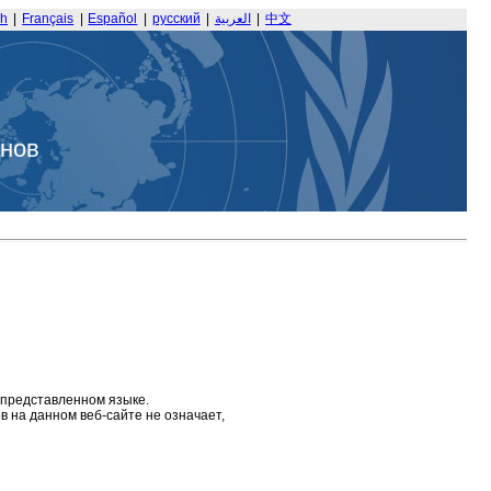
sh
|
Français
|
Español
|
русский
|
العربية
|
中文
анов
 представленном языке.
 на данном веб-сайте не означает,