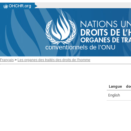
conventionnels de l’ONU
Français
>
Les organes des traités des droits de l'homme
Langue
do
English