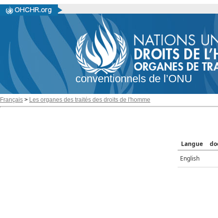
conventionnels de l’ONU
Français
>
Les organes des traités des droits de l'homme
Langue
do
English