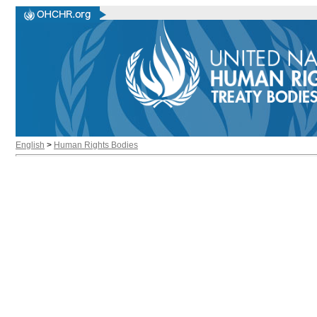
English
>
Human Rights Bodies