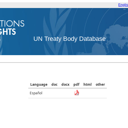
Engli
UN Treaty Body Database
Language
doc
docx
pdf
html
other
Español