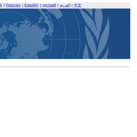
sh
|
Français
|
Español
|
русский
|
العربية
|
中文