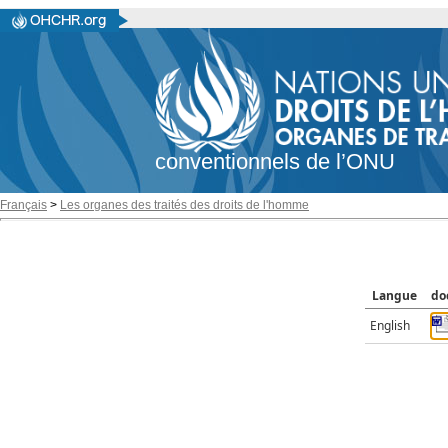
conventionnels de l’ONU
Français
>
Les organes des traités des droits de l'homme
Langue
do
English