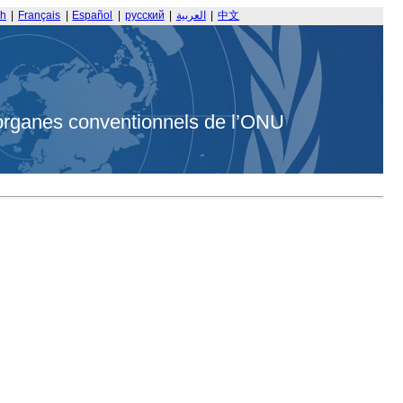
sh
|
Français
|
Español
|
русский
|
العربية
|
中文
organes conventionnels de l’ONU