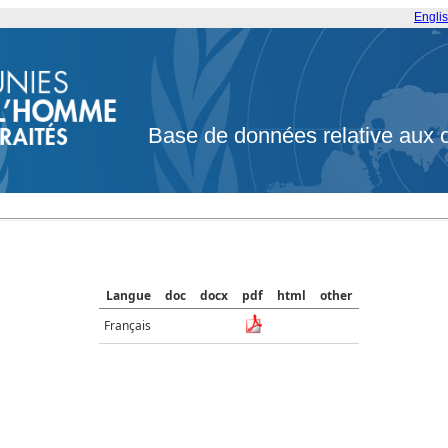
Engli
Base de données relative aux 
Langue
doc
docx
pdf
html
other
Français