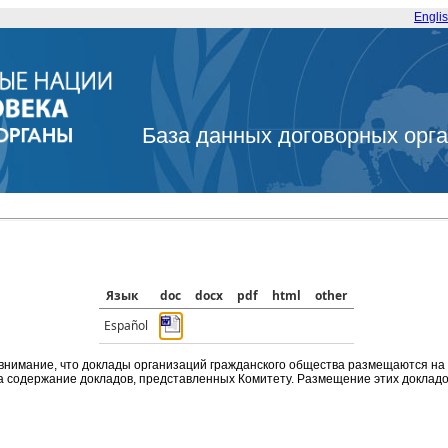
Engli
База данных договорных орг
Язык
doc
docx
pdf
html
other
Español
внимание, что доклады организаций гражданского общества размещаются на
а содержание докладов, представленных Комитету. Размещение этих докладов