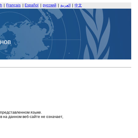
sh
|
Français
|
Español
|
русский
|
العربية
|
中文
анов
 представленном языке.
 на данном веб-сайте не означает,