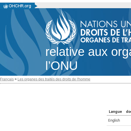
relative aux or
l’ONU
Français
>
Les organes des traités des droits de l'homme
Langue
do
English