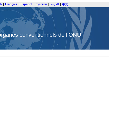
sh
|
Français
|
Español
|
русский
|
العربية
|
中文
organes conventionnels de l’ONU