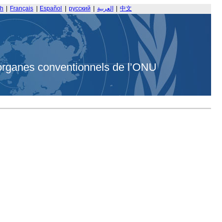
sh
|
Français
|
Español
|
русский
|
العربية
|
中文
organes conventionnels de l’ONU