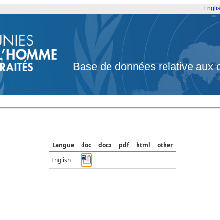
Engli
Base de données relative aux 
Langue
doc
docx
pdf
html
other
English