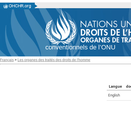
conventionnels de l’ONU
Français
>
Les organes des traités des droits de l'homme
Langue
do
English