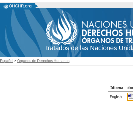
tratados de las Naciones Unid
Español
>
Organos de Derechos Humanos
Idioma
do
English