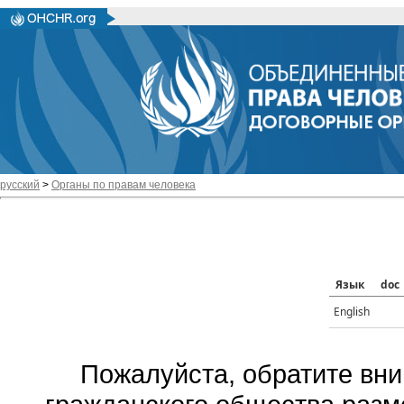
русский
>
Органы по правам человека
Язык
doc
English
Пожалуйста, обратите вни