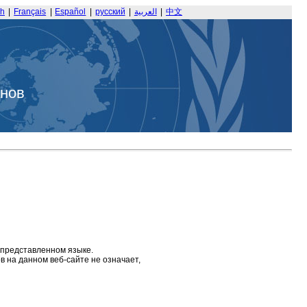
sh
|
Français
|
Español
|
русский
|
العربية
|
中文
анов
 представленном языке.
 на данном веб-сайте не означает,