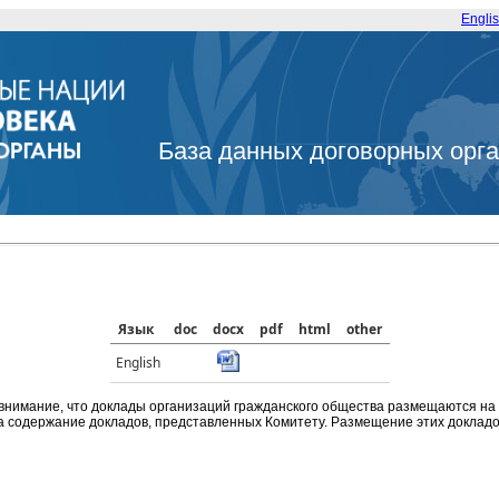
Engli
База данных договорных орг
Язык
doc
docx
pdf
html
other
English
внимание, что доклады организаций гражданского общества размещаются на
а содержание докладов, представленных Комитету. Размещение этих докладов