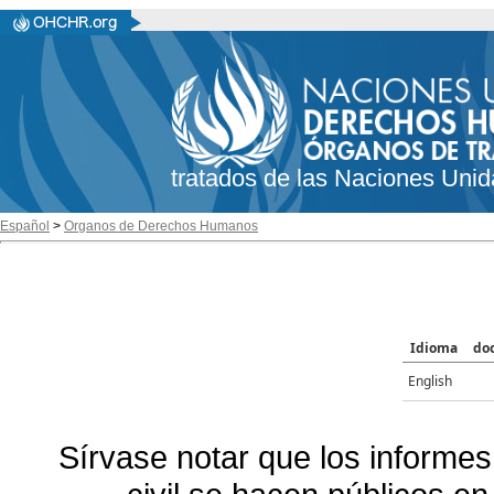
tratados de las Naciones Unid
Español
>
Organos de Derechos Humanos
Idioma
do
English
Sírvase notar que los informes