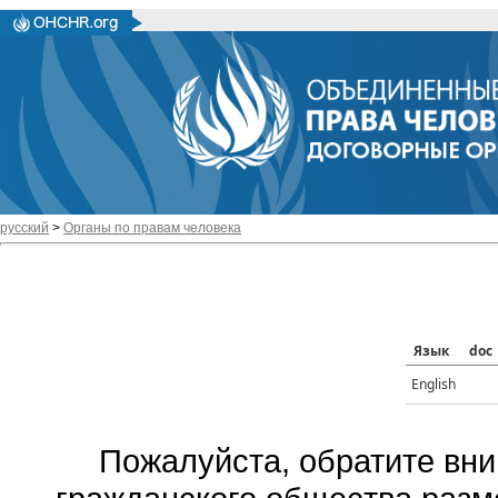
русский
>
Органы по правам человека
Язык
doc
English
Пожалуйста, обратите вни