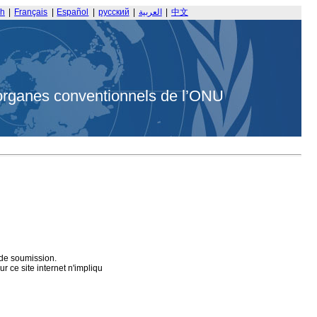
sh
|
Français
|
Español
|
русский
|
العربية
|
中文
organes conventionnels de l’ONU
 de soumission.
 ce site internet n'impliqu