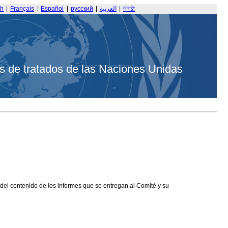
sh
|
Français
|
Español
|
русский
|
العربية
|
中文
s de tratados de las Naciones Unidas
 del contenido de los informes que se entregan al Comité y su