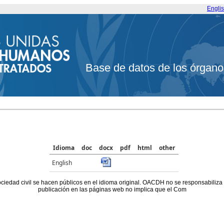
Engli
Base de datos de los órgano
Idioma
doc
docx
pdf
html
other
English
ociedad civil se hacen públicos en el idioma original. OACDH no se responsabiliza
publicación en las páginas web no implica que el Com