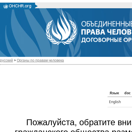
русский
>
Органы по правам человека
Язык
doc
English
Пожалуйста, обратите вни