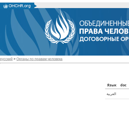
русский
>
Органы по правам человека
Язык
doc
العربية