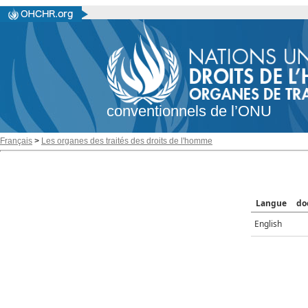
conventionnels de l’ONU
Français
>
Les organes des traités des droits de l'homme
Langue
do
English