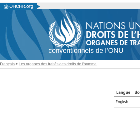
conventionnels de l’ONU
Français
>
Les organes des traités des droits de l'homme
Langue
do
English