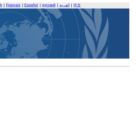
sh
|
Français
|
Español
|
русский
|
العربية
|
中文