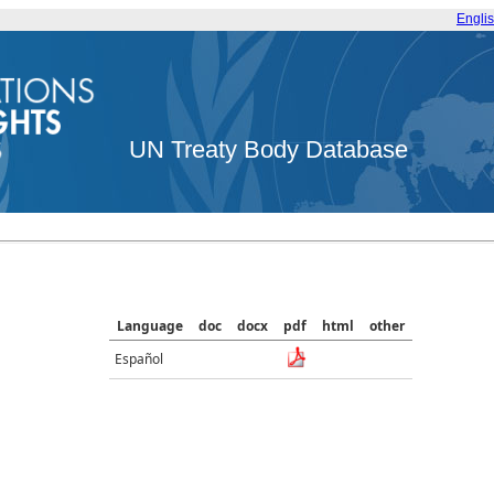
Engli
UN Treaty Body Database
Language
doc
docx
pdf
html
other
Español