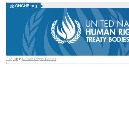
English
>
Human Rights Bodies