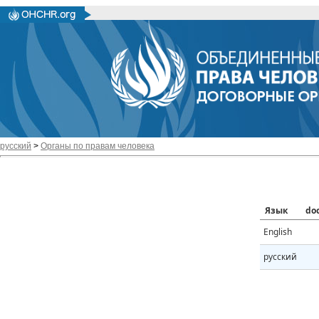
русский
>
Органы по правам человека
Язык
do
English
русский