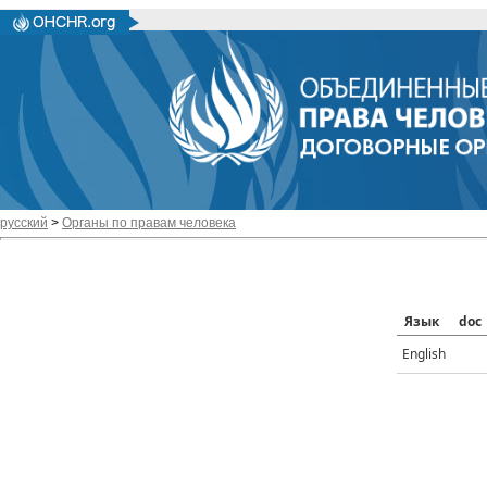
русский
>
Органы по правам человека
Язык
doc
English