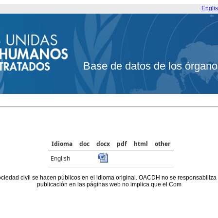
Engli
Base de datos de los órgano
Idioma
doc
docx
pdf
html
other
English
ociedad civil se hacen públicos en el idioma original. OACDH no se responsabiliza
publicación en las páginas web no implica que el Com