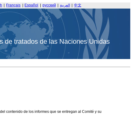
sh
|
Français
|
Español
|
русский
|
العربية
|
中文
s de tratados de las Naciones Unidas
 del contenido de los informes que se entregan al Comité y su