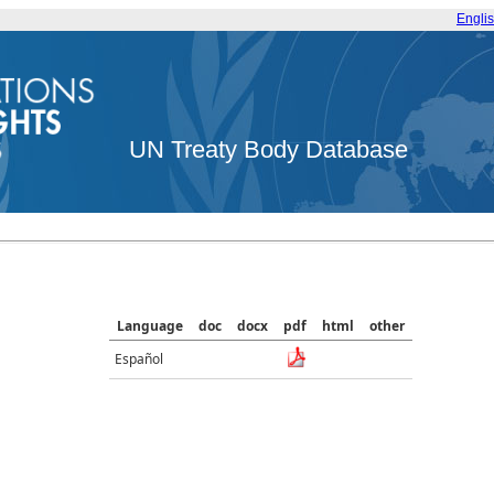
Engli
UN Treaty Body Database
Language
doc
docx
pdf
html
other
Español