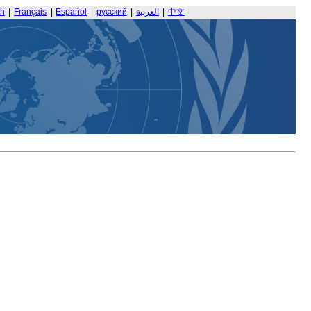
sh
|
Français
|
Español
|
русский
|
العربية
|
中文