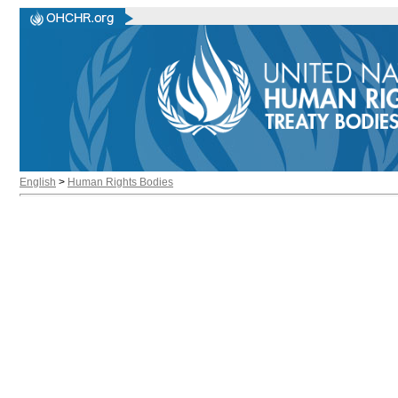
English
>
Human Rights Bodies