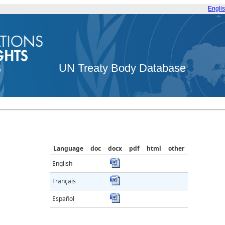
Engli
UN Treaty Body Database
Language
doc
docx
pdf
html
other
English
Français
Español