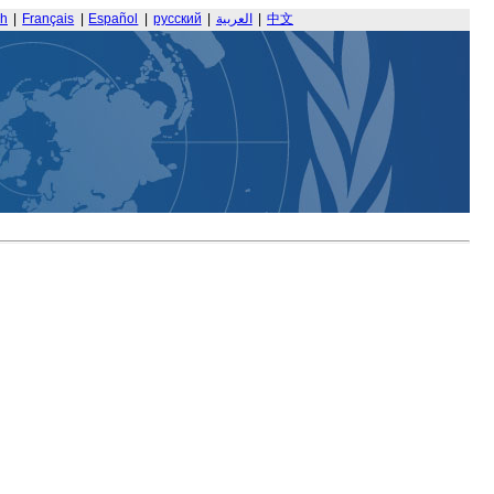
sh
|
Français
|
Español
|
русский
|
العربية
|
中文