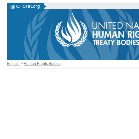
English
>
Human Rights Bodies