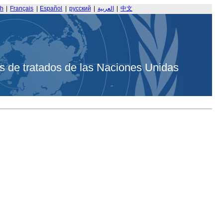
sh
|
Français
|
Español
|
русский
|
العربية
|
中文
s de tratados de las Naciones Unidas