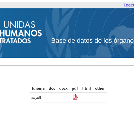
Engli
Base de datos de los órgano
Idioma
doc
docx
pdf
html
other
العربية