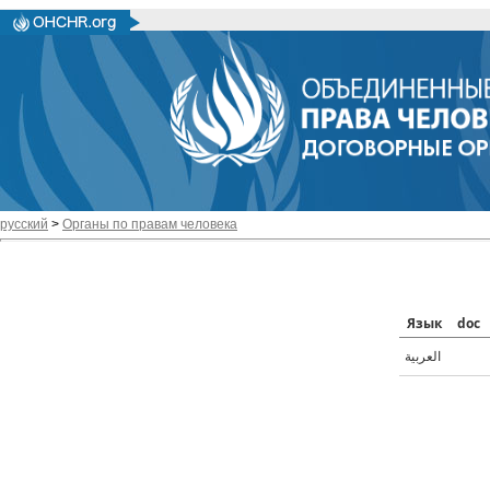
русский
>
Органы по правам человека
Язык
doc
العربية