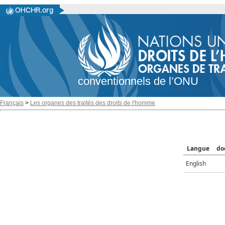
conventionnels de l’ONU
Français
>
Les organes des traités des droits de l'homme
Langue
do
English