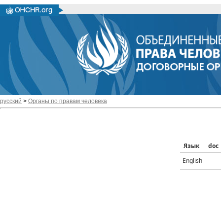
русский
>
Органы по правам человека
Язык
doc
English