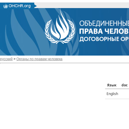
русский
>
Органы по правам человека
Язык
doc
English