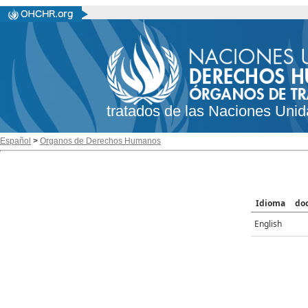
tratados de las Naciones Unid
Español
>
Organos de Derechos Humanos
Idioma
do
English